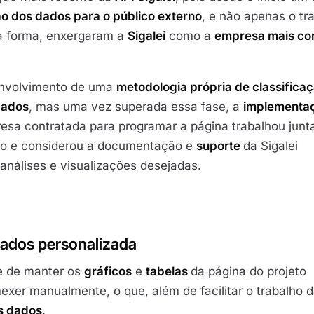
o dos dados para o público externo
, e não apenas o tr
sa forma, enxergaram a
Sigalei
como a
empresa mais co
envolvimento de uma
metodologia própria de classifica
dados
, mas uma vez superada essa fase, a
implementa
resa contratada para programar a página trabalhou jun
so e considerou a documentação e
suporte
da Sigalei
 análises e visualizações desejadas.
dados personalizada
de de manter os
gráficos
e
tabelas
da página do projeto
xer manualmente, o que, além de facilitar o trabalho 
s dados
.