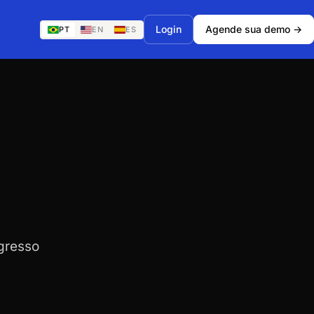
Login
Agende sua demo →
PT
EN
ES
gresso