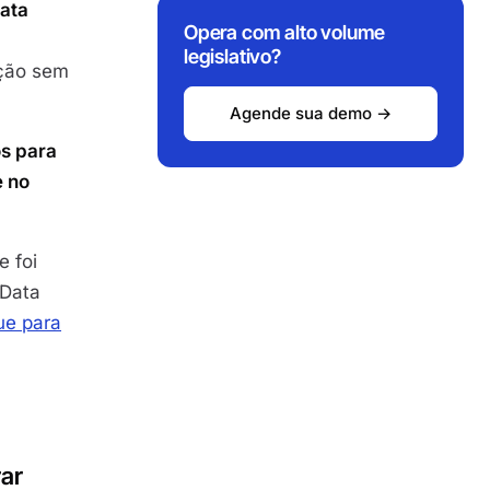
ata
Opera com alto volume
legislativo?
ção sem
Agende sua demo →
os para
e no
e foi
 Data
ue para
rar