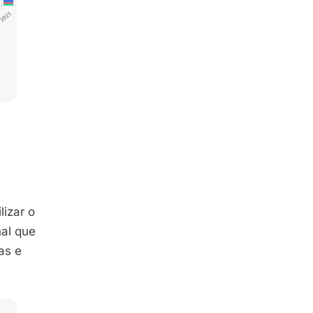
lizar o
nal que
as e