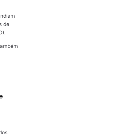
tendiam
s de
D).
 também
e
a
 dos