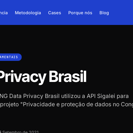
ncia
Metodologia
Cases
Porque nós
Blog
AMENTAIS
Privacy Brasil
G Data Privacy Brasil utilizou a API Sigalei para
 projeto "Privacidade e proteção de dados no Con
i
·
Setembro de 2021