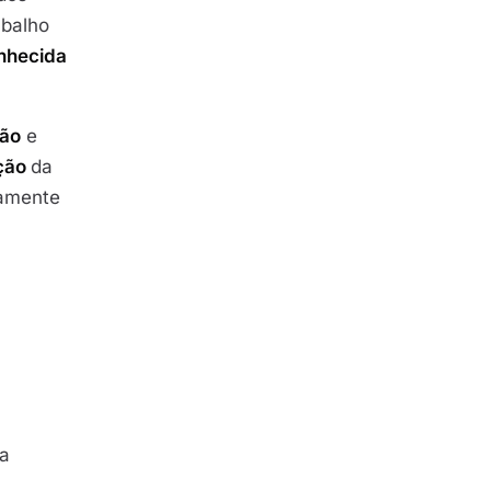
abalho
nhecida
ção
e
ção
da
tamente
da