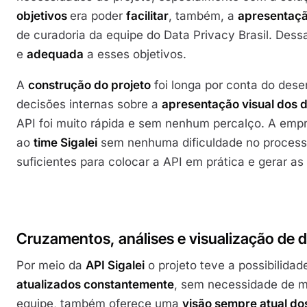
objetivos
era poder
facilitar
, também, a
apresentaçã
de curadoria da equipe do Data Privacy Brasil. Des
e
adequada
a esses objetivos.
A
construção do projeto
foi longa por conta do des
decisões internas sobre a
apresentação visual dos 
API foi muito rápida e sem nenhum percalço. A emp
ao
time Sigalei
sem nenhuma dificuldade no proces
suficientes para colocar a API em prática e gerar as
Cruzamentos, análises e visualização de 
Por meio da
API Sigalei
o projeto teve a possibilida
atualizados constantemente
, sem necessidade de me
equipe, também oferece uma
visão sempre atual do